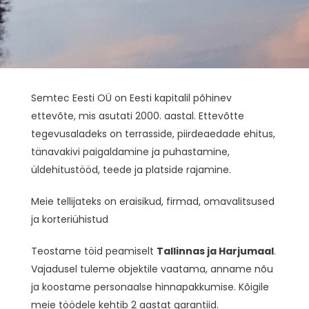
Semtec Eesti OÜ on Eesti kapitalil põhinev
ettevõte, mis asutati 2000. aastal. Ettevõtte
tegevusaladeks on terrasside, piirdeaedade ehitus,
tänavakivi paigaldamine ja puhastamine,
üldehitustööd, teede ja platside rajamine.
Meie tellijateks on eraisikud, firmad, omavalitsused
ja korteriühistud
Teostame töid peamiselt
Tallinnas ja Harjumaal
.
Vajadusel tuleme objektile vaatama, anname nõu
ja koostame personaalse hinnapakkumise. Kõigile
meie töödele kehtib 2 aastat garantiid.