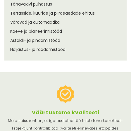
Tänavakivi puhastus
Terrasside, kuuride ja piirdeaedade ehitus
Väravad ja automaatika
Kaeve ja planeerimistööd
Asfaldi- ja pindamistööd
Haljastus- ja raadamistööd
Väärtustame kvaliteeti
Meie seisukoht on, et iga osutatud töö tuleb teha korrektselt.
Projektijuht kontrollib töö kvaliteeti erinevates etappides.