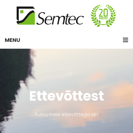
MENU
Ettevõttest
Tutvu meie ettevõttega siin