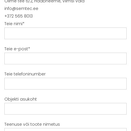
Õilme tee 6/2, Haabneeme, Viimsi vald
info@semtec.ee
+372 565 8013
Teie nimi*
Teie e-post*
Teie telefoninumber
Objekti asukoht
Teenuse või toote nimetus