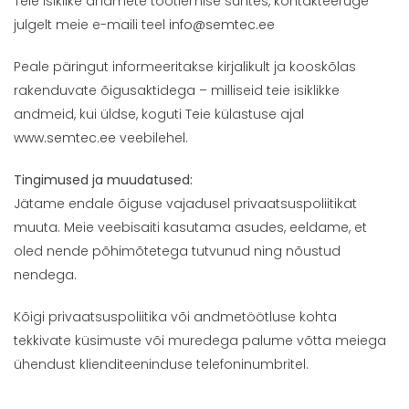
Teie isiklike andmete töötlemise suhtes, kontakteeruge
julgelt meie e-maili teel
info@semtec.ee
Peale päringut informeeritakse kirjalikult ja kooskõlas
rakenduvate õigusaktidega – milliseid teie isiklikke
andmeid, kui üldse, koguti Teie külastuse ajal
www.semtec.ee
veebilehel.
Tingimused ja muudatused:
Jätame endale õiguse vajadusel privaatsuspoliitikat
muuta. Meie veebisaiti kasutama asudes, eeldame, et
oled nende põhimõtetega tutvunud ning nõustud
nendega.
Kõigi privaatsuspoliitika või andmetöötluse kohta
tekkivate küsimuste või muredega palume võtta meiega
ühendust klienditeeninduse telefoninumbritel.