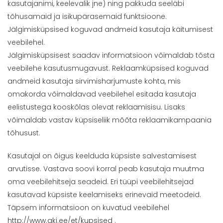
kasutajanimi, keelevalik jne) ning pakkuda seeläbi
tõhusamaid ja isikupärasemaid funktsioone.
Jälgimisküpsised koguvad andmeid kasutaja käitumisest
veebilehel.
Jälgimisküpsisest saadav informatsioon võimaldab tõsta
veebilehe kasutusmugavust. Reklaamküpsised koguvad
andmeid kasutaja sirvimisharjumuste kohta, mis
omakorda võimaldavad veebilehel esitada kasutaja
eelistustega kooskõlas olevat reklaamisisu. Lisaks
võimaldab vastav küpsiseliik mõõta reklaamikampaania
tõhusust.
Kasutajal on õigus keelduda küpsiste salvestamisest
arvutisse. Vastava soovi korral peab kasutaja muutma
oma veebilehitseja seadeid. Eri tüüpi veebilehitsejad
kasutavad küpsiste keelamiseks erinevaid meetodeid.
Täpsem informatsioon on kuvatud veebilehel
http://www.aki.ee/et/kupsised
.