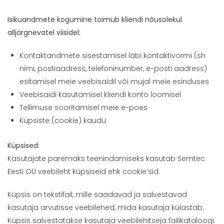
Isikuandmete kogumine toimub kliendi nõusolekul
alljärgnevatel viisidel:
Kontaktandmete sisestamisel läbi kontaktivormi (sh
nimi, postiaadress, telefoninumber, e-posti aadress)
esitamisel meie veebisaidil või mujal meie esinduses
Veebisaidi kasutamisel kliendi konto loomisel
Tellimuse sooritamisel meie e-poes
Küpsiste (cookie) kaudu
Küpsised:
Kasutajate paremaks teenindamiseks kasutab Semtec
Eesti OÜ veebileht küpsiseid ehk cookie’sid.
Küpsis on tekstifail, mille saadavad ja salvestavad
kasutaja arvutisse veebilehed, mida kasutaja külastab.
Küpsis salvestatakse kasutaja veebilehitseja failikataloogi.