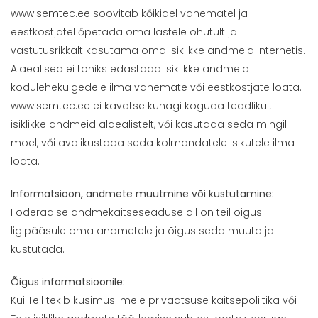
www.semtec.ee
soovitab kőikidel vanematel ja
eestkostjatel őpetada oma lastele ohutult ja
vastutusrikkalt kasutama oma isiklikke andmeid internetis.
Alaealised ei tohiks edastada isiklikke andmeid
kodulehekülgedele ilma vanemate vői eestkostjate loata.
www.semtec.ee
ei kavatse kunagi koguda teadlikult
isiklikke andmeid alaealistelt, vői kasutada seda mingil
moel, vői avalikustada seda kolmandatele isikutele ilma
loata.
Informatsioon, andmete muutmine või kustutamine:
Föderaalse andmekaitseseaduse all on teil õigus
ligipääsule oma andmetele ja õigus seda muuta ja
kustutada.
Õigus informatsioonile:
Kui Teil tekib küsimusi meie privaatsuse kaitsepoliitika vői