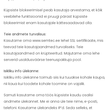
Küpsiste blokeerimisel peab kasutaja arvestama, et kõik
veebilehe funktsioonid ei pruugi pärast küpsiste
blokeerimist enam kasutajale kättesaadavad olla.
Teie andmete turvalisus:
Kasutame oma
www.semtec.ee
lehel SSL sertifikaate, mis
teevad teie kasutajaandmed turvaliseks. Teie
kasutajaandmed on krüpteeritud. Majutame oma lehe
serverid usaldusväärse teenuspakkuja pool.
Isikliku info ülekanne:
Isikliku info ülekanne toimub siis kui tuuakse kohale kaupa,
nii kaua kui toodete kohale toomine on vajalik.
Samuti kasutame oma töös küpsiste kaudu osalisi
andmete ülekannet. Me ei anna üle teie nime, e-posti,
telefoni. Kasutame ülekandeks IP’d. Seda selleks, et