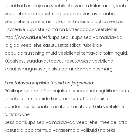
Juhul kui kasutaja on veebilehte varem külastanud, loeb
veebilehitseja küpsist ning edastab vastava teabe
veebilehele või elemendile, mis küpsise algul salvestas.
Lisateave küpsiste kohta on kättesaadav veebilehel
http://www.aki.ee/et/kupsised
. Küpsised võimaldavad
jälgida veebilehe kasutusstatistikat, rubriikide
populaarsust ning muid veebilehel tehtavaid toiminguid.
Küpsisest saadavat teavet kasutatakse veebilehe
kasutusmugavuse ja sisu parandamise eesmärgil.
Kasutatavad küpsiste tüübid on järgnevad:
Püsiküpsised on hädavajalikud veebilehel ringi liikumiseks
ja selle funktsioonide kasutamiseks. Püsiküpsiste
puudumisel ei saaks kasutaja kasutada kõiki veebilehe
funktsioone.
Sessiooniküpsised võimaldavad veebilehel meelde jätta
kasutaja poolt tehtud varasemaid valikuid (näiteks