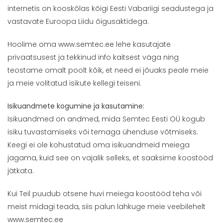
internetis on kooskõlas kõigi Eesti Vabariigi seadustega ja
vastavate Euroopa Liidu õigusaktidega.
Hoolime oma
www.semtec.ee
lehe kasutajate
privaatsusest ja tekkinud info kaitsest väga ning
teostame omalt poolt kõik, et need ei jõuaks peale meie
ja meie volitatud isikute kellegi teiseni.
Isikuandmete kogumine ja kasutamine:
Isikuandmed on andmed, mida Semtec Eesti OÜ kogub
isiku tuvastamiseks või temaga ühenduse võtmiseks.
Keegi ei ole kohustatud oma isikuandmeid meiega
jagama, kuid see on vajalik selleks, et saaksime koostööd
jätkata.
Kui Teil puudub otsene huvi meiega koostööd teha või
meist midagi teada, siis palun lahkuge meie veebilehelt
www.semtec.ee