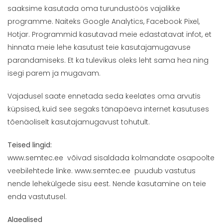
saaksime kasutada oma turundustöös vajalikke
programme. Naiteks Google Analytics, Facebook Pixel,
Hotjar. Programmid kasutavad meie edastatavat infot, et
hinnata meie lehe kasutust teie kasutajamugavuse
parandamiseks. Et ka tulevikus oleks leht sama hea ning
isegi parem ja mugavam.
Vajadusel saate ennetada seda keelates oma arvutis
küpsised, kuid see segaks tänapäeva internet kasutuses
tõenäoliselt kasutajamugavust tohutult.
Teised lingid:
www.semtec.ee
võivad sisaldada kolmandate osapoolte
veebilehtede linke.
www.semtec.ee
puudub vastutus
nende lehekülgede sisu eest. Nende kasutamine on teie
enda vastutusel.
Alaealised