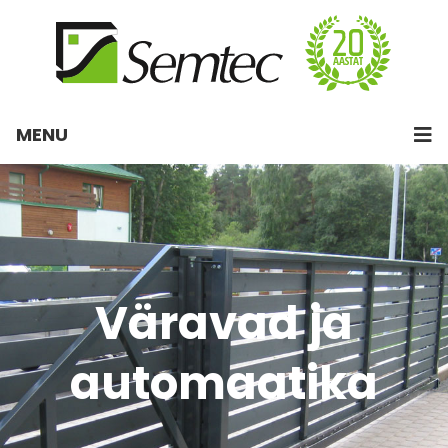
MENU
Väravad ja
automaatika
……..