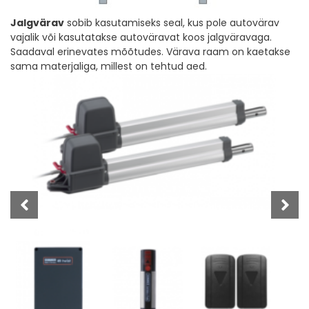
Jalgvärav
sobib kasutamiseks seal, kus pole autovärav
vajalik või kasutatakse autoväravat koos jalgväravaga.
Saadaval erinevates mõõtudes. Värava raam on kaetakse
sama materjaliga, millest on tehtud aed.