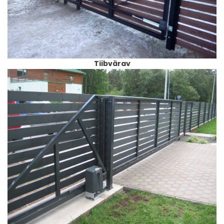
Tiibvärav