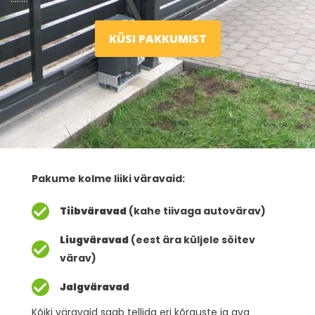
KÜSI PAKKUMIST
Pakume kolme liiki väravaid:
Tiibväravad
(kahe tiivaga autovärav)
Liugväravad
(eest ära küljele sõitev
värav)
Jalgväravad
Kõiki väravaid saab tellida eri kõrguste ja ava