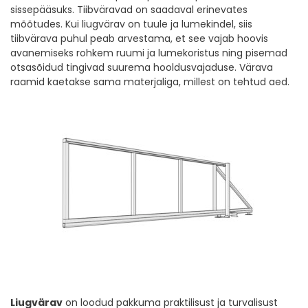
sissepääsuks. Tiibväravad on saadaval erinevates
mõõtudes. Kui liugvärav on tuule ja lumekindel, siis
tiibvärava puhul peab arvestama, et see vajab hoovis
avanemiseks rohkem ruumi ja lumekoristus ning pisemad
otsasõidud tingivad suurema hooldusvajaduse. Värava
raamid kaetakse sama materjaliga, millest on tehtud aed.
Liugvärav
on loodud pakkuma praktilisust ja turvalisust